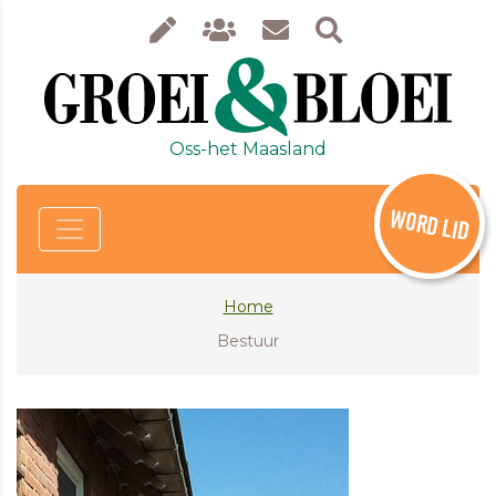
Oss-het Maasland
WORD LID
Home
Bestuur