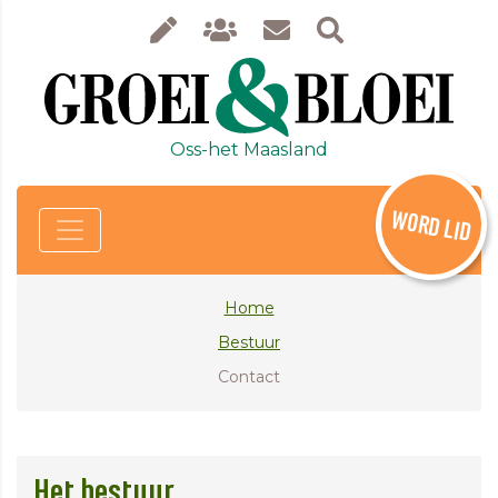
Oss-het Maasland
WORD LID
Home
Bestuur
Contact
Het bestuur